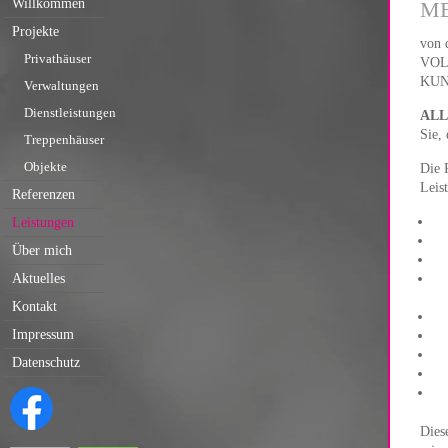
Willkommen
M
Projekte
von
Privathäuser
VOL
KUN
Verwaltungen
Dienstleistungen
ALL
Sie,
Treppenhäuser
Objekte
Die 
Leis
Referenzen
Leistungen
Über mich
Aktuelles
Kontakt
Impressum
Datenschutz
Dies