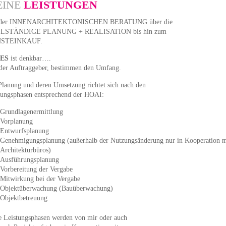
EINE
LEISTUNGEN
 der INNENARCHITEKTONISCHEN BERATUNG über die
LSTÄNDIGE PLANUNG + REALISATION bis hin zum
STEINKAUF.
ES
ist denkbar….
 der Auftraggeber, bestimmen den Umfang.
Planung und deren Umsetzung richtet sich nach den
tungsphasen entsprechend der HOAI:
Grundlagenermittlung
Vorplanung
Entwurfsplanung
Genehmigungsplanung (außerhalb der Nutzungsänderung nur in Kooperation m
Architekturbüros)
Ausführungsplanung
Vorbereitung der Vergabe
Mitwirkung bei der Vergabe
Objektüberwachung (Bauüberwachung)
Objektbetreuung
e Leistungsphasen werden von mir oder auch